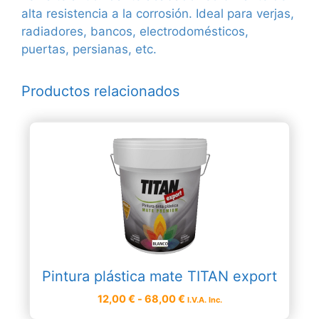
alta resistencia a la corrosión. Ideal para verjas,
radiadores, bancos, electrodomésticos,
puertas, persianas, etc.
Productos relacionados
Este
producto
tiene
múltiples
variantes.
Las
opciones
se
pueden
Pintura plástica mate TITAN export
elegir
Rango
en
12,00
€
-
68,00
€
I.V.A. Inc.
de
la