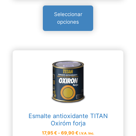
precios:
página
desde
de
Seleccionar
27,00 €
producto
opciones
hasta
69,50 €
Este
producto
tiene
múltiples
variantes.
Las
opciones
se
pueden
Esmalte antioxidante TITAN
elegir
Oxiróm forja
en
Rango
17,95
€
-
69,90
€
la
I.V.A. Inc.