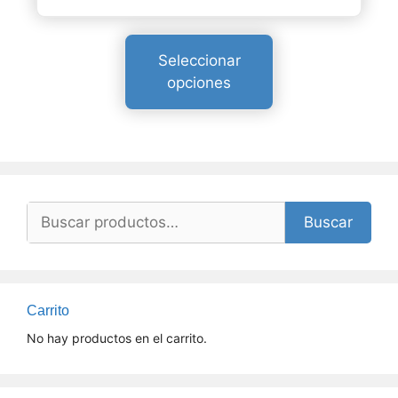
de
página
precios:
de
desde
producto
Seleccionar
17,95 €
opciones
hasta
69,90 €
Buscar
Buscar
por:
Carrito
No hay productos en el carrito.