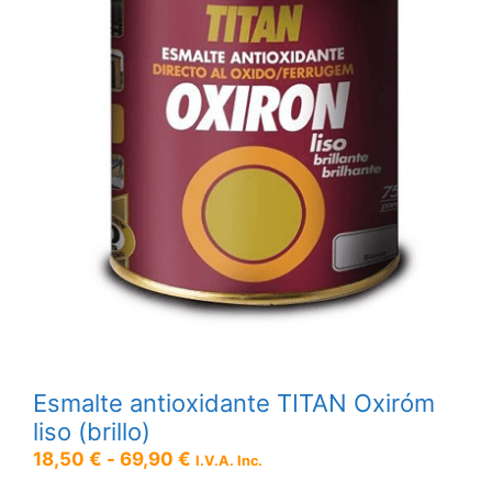
Esmalte antioxidante TITAN Oxiróm
liso (brillo)
Rango
18,50
€
-
69,90
€
I.V.A. Inc.
de