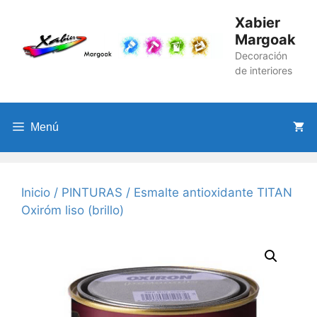
Saltar
Xabier
al
Margoak
contenido
Decoración
de interiores
Menú
Inicio
/
PINTURAS
/ Esmalte antioxidante TITAN
Oxiróm liso (brillo)