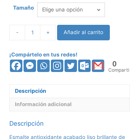
precios:
Tamaño
desde
18,50 €
hasta
-
+
Añadir al carrito
Esmalte
69,90 €
antioxidante
TITAN
¡Compártelo en tus redes!
Oxiróm
0
liso
Compartidos
(brillo)
cantidad
Descripción
Información adicional
Descripción
Esmalte antioxidante acabado liso brillante de