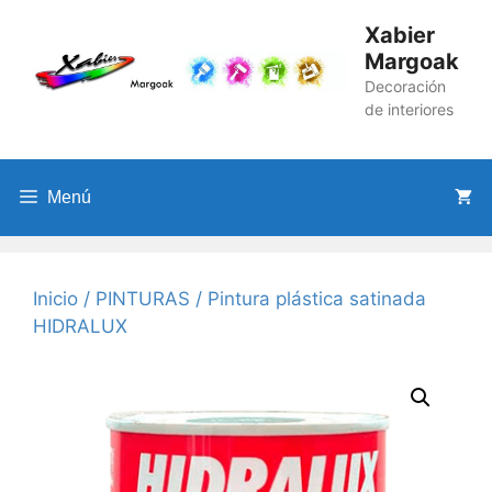
Saltar
Xabier
al
Margoak
contenido
Decoración
de interiores
Menú
Inicio
/
PINTURAS
/ Pintura plástica satinada
HIDRALUX