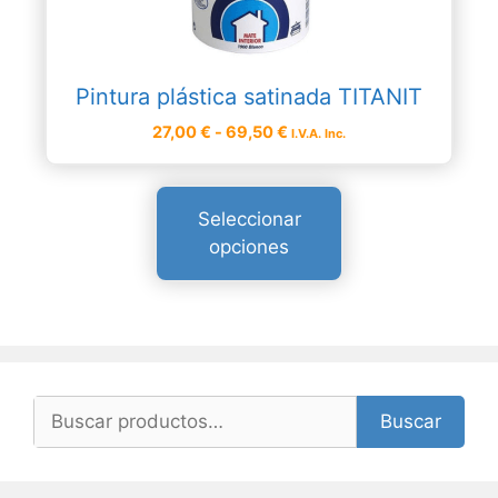
opciones
se
pueden
Pintura plástica satinada TITANIT
elegir
Rango
en
27,00
€
-
69,50
€
I.V.A. Inc.
de
la
precios:
página
desde
de
Seleccionar
27,00 €
producto
opciones
hasta
69,50 €
Buscar
Buscar
por: