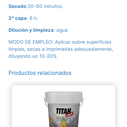
Secado
:30-60 minutos.
2ª capa
: 6 h.
Dilución y limpieza
: agua
MODO DE EMPLEO: Aplicar sobre superficies
limpias, secas e imprimadas adecuadamente,
diluyendo un 10-20%
Productos relacionados
Este
producto
tiene
múltiples
variantes.
Las