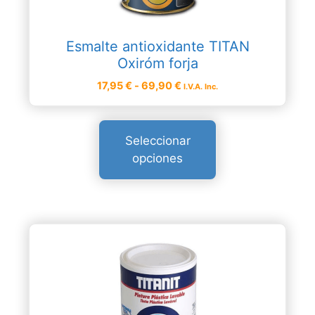
se
pueden
Esmalte antioxidante TITAN
elegir
Oxiróm forja
en
Rango
17,95
€
-
69,90
€
la
I.V.A. Inc.
de
página
precios:
de
desde
producto
Seleccionar
17,95 €
opciones
hasta
69,90 €
Este
producto
tiene
múltiples
variantes.
Las