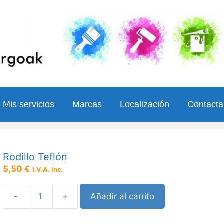
Mis servicios
Marcas
Localización
Contact
Rodillo Teflón
5,50
€
I.V.A. Inc.
-
+
Añadir al carrito
Rodillo
Teflón