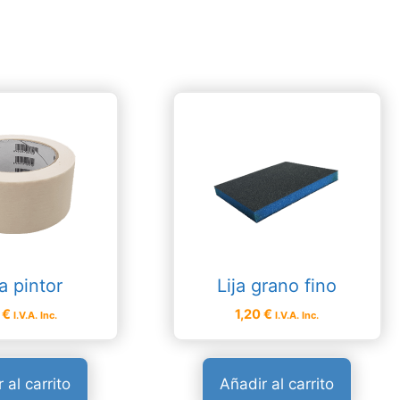
a pintor
Lija grano fino
0
€
1,20
€
I.V.A. Inc.
I.V.A. Inc.
 al carrito
Añadir al carrito