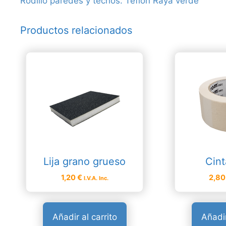
Rodillo paredes y techos. Teflón Raya verde
Productos relacionados
Lija grano grueso
Cint
1,20
€
2,8
I.V.A. Inc.
Añadir al carrito
Añadir