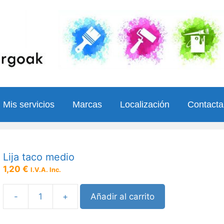
Mis servicios
Marcas
Localización
Contact
Lija taco medio
1,20
€
I.V.A. Inc.
-
+
Añadir al carrito
Lija
taco