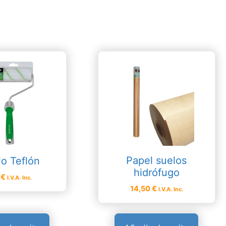
Papel suelos
lo Teflón
hidrófugo
0
€
I.V.A. Inc.
14,50
€
I.V.A. Inc.